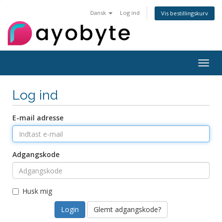
Dansk
Log ind
Vis bestillingskurv
Togg
navig
Log ind
E-mail adresse
Adgangskode
Husk mig
Glemt adgangskode?