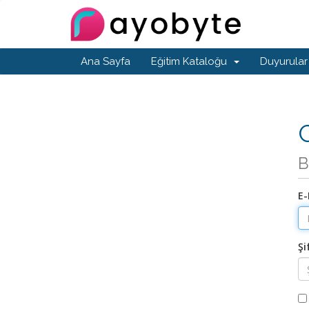
Ana Sayfa
Eğitim Kataloğu
Duyurular
G
B
E-
Şi