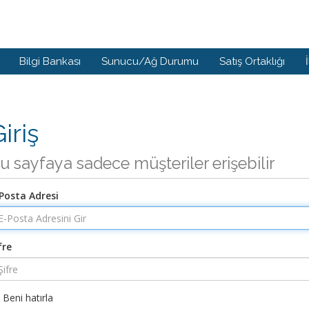
Bilgi Bankası
Sunucu/Ağ Durumu
Satış Ortaklığı
iriş
u sayfaya sadece müşteriler erişebilir
Posta Adresi
fre
Beni hatırla