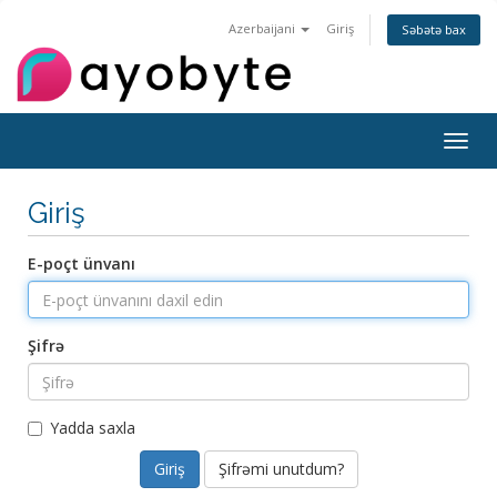
Azerbaijani
Giriş
Səbətə bax
Togg
navig
Giriş
E-poçt ünvanı
Şifrə
Yadda saxla
Şifrəmi unutdum?